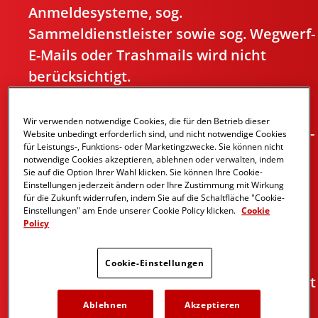
Anmeldesysteme, sog.
Sammeldienstleister sowie sog. Wegwerf-
E-Mails oder Trashmails wird nicht
berücksichtigt.
Eine Person nimmt am Gewinnspiel teil,
Wir verwenden notwendige Cookies, die für den Betrieb dieser
indem sie eine „From summer with love“-
Website unbedingt erforderlich sind, und nicht notwendige Cookies
für Leistungs-, Funktions- oder Marketingzwecke. Sie können nicht
Packung von Raffaello im stationären
notwendige Cookies akzeptieren, ablehnen oder verwalten, indem
Handel kauft, ein Foto, auf dem sowohl
Sie auf die Option Ihrer Wahl klicken. Sie können Ihre Cookie-
Einstellungen jederzeit ändern oder Ihre Zustimmung mit Wirkung
der Kassenbon, als auch die gekaufte
für die Zukunft widerrufen, indem Sie auf die Schaltfläche "Cookie-
Einstellungen" am Ende unserer Cookie Policy klicken.
Cookie
„From summer with love“-Packung
Policy
eindeutig zu sehen sind, auf der Website
www.raffaello-gewinnspiel.de hochlädt,
Cookie-Einstellungen
das Anmeldeformular vollständig ausfüllt
und dieses mittels des Buttons „Jetzt
Ablehnen
Akzeptieren